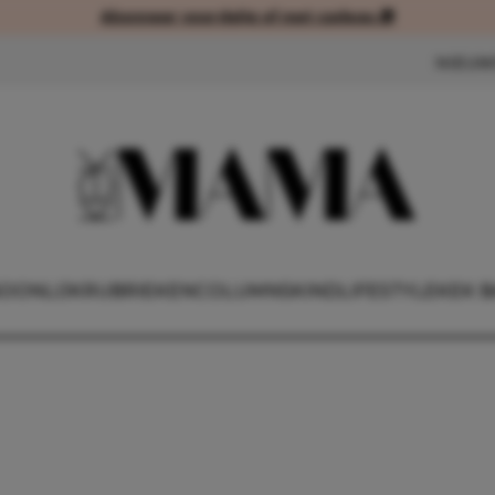
Abonneer voordelig of met cadeau 🎁
Abonneer voordelig of met cad
NIEUW
OONLIJK
RUBRIEKEN
COLUMNS
KIND
LIFESTYLE
KEK B