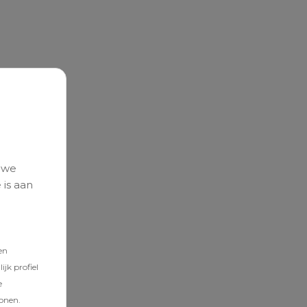
 we
 is aan
en
jk profiel
e
tonen.