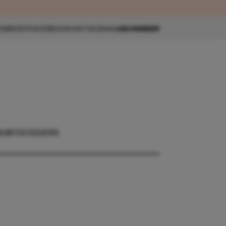
eau 🎁
SBRIEF
FACEBOOK
INSTAGRAM
ABONNEER
ABY
DOSSIERS