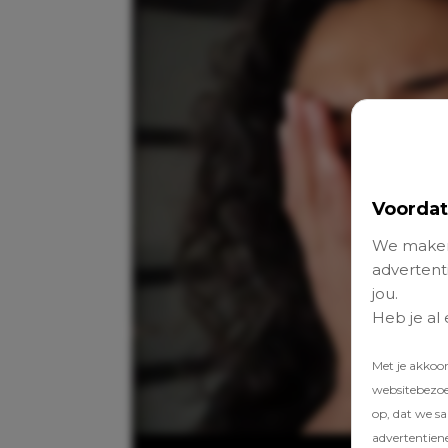
Voordat
We maken
advertenti
jou.
Heb je al
Met je akkoo
websitebezoek
op, dat we s
advertentien