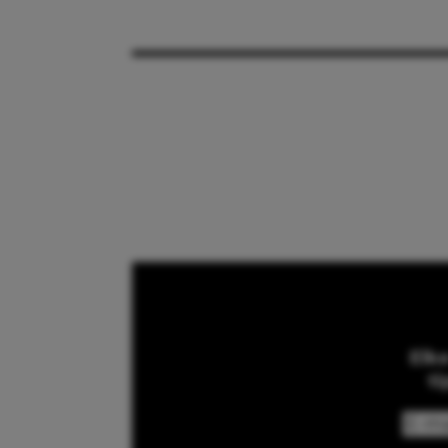
Elk
ti