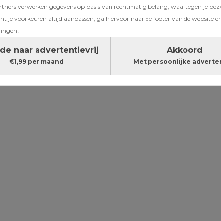
ners verwerken gegevens op basis van rechtmatig belang, waartegen je be
ten einde
t je voorkeuren altijd aanpassen; ga hiervoor naar de footer van de website en
 tips voor
lingen'.
de naar advertentievrij
Akkoord
€1,99 per maand
Met persoonlijke adverte