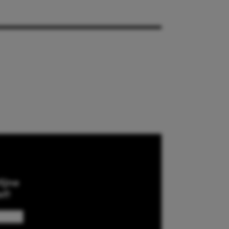
ijne
ef!