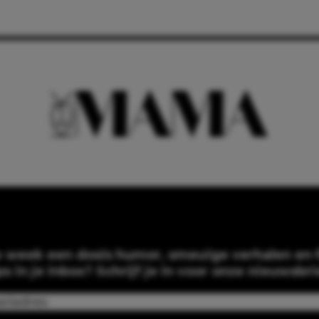
e week een dosis humor, smeuïge verhalen en f
ps in je inbox? Schrijf je in voor onze nieuwsbri
Email
(Required)