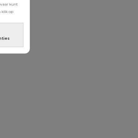
zwaar kunt
 klik op
nties