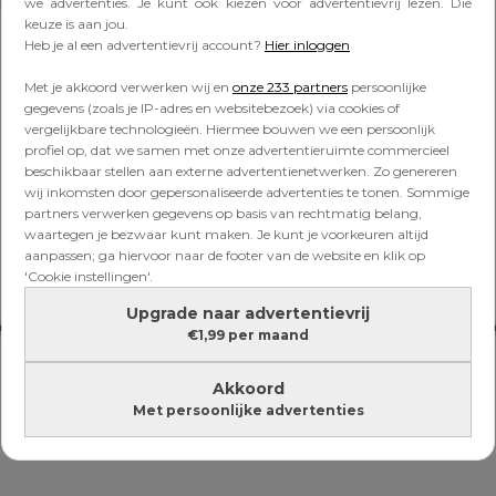
Lees verder onder de advertentie
we advertenties. Je kunt ook kiezen voor advertentievrij lezen. Die
keuze is aan jou.
Heb je al een advertentievrij account?
Hier inloggen
Met je akkoord verwerken wij en
onze 233 partners
persoonlijke
gegevens (zoals je IP-adres en websitebezoek) via cookies of
vergelijkbare technologieën. Hiermee bouwen we een persoonlijk
profiel op, dat we samen met onze advertentieruimte commercieel
beschikbaar stellen aan externe advertentienetwerken. Zo genereren
wij inkomsten door gepersonaliseerde advertenties te tonen. Sommige
partners verwerken gegevens op basis van rechtmatig belang,
waartegen je bezwaar kunt maken. Je kunt je voorkeuren altijd
aanpassen; ga hiervoor naar de footer van de website en klik op
'Cookie instellingen'.
Upgrade naar advertentievrij
€1,99 per maand
Akkoord
Met persoonlijke advertenties