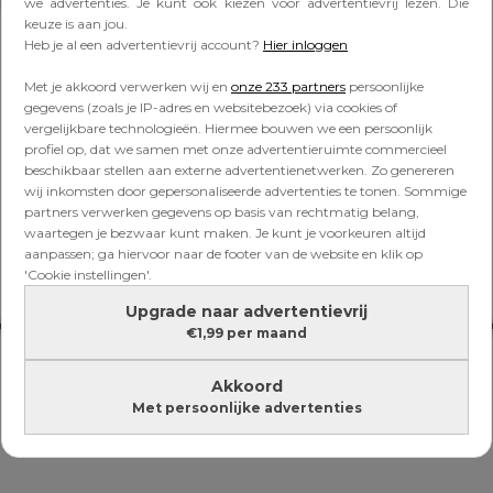
Lees verder onder de advertentie
we advertenties. Je kunt ook kiezen voor advertentievrij lezen. Die
keuze is aan jou.
Heb je al een advertentievrij account?
Hier inloggen
Met je akkoord verwerken wij en
onze 233 partners
persoonlijke
gegevens (zoals je IP-adres en websitebezoek) via cookies of
vergelijkbare technologieën. Hiermee bouwen we een persoonlijk
profiel op, dat we samen met onze advertentieruimte commercieel
beschikbaar stellen aan externe advertentienetwerken. Zo genereren
wij inkomsten door gepersonaliseerde advertenties te tonen. Sommige
partners verwerken gegevens op basis van rechtmatig belang,
waartegen je bezwaar kunt maken. Je kunt je voorkeuren altijd
aanpassen; ga hiervoor naar de footer van de website en klik op
'Cookie instellingen'.
Upgrade naar advertentievrij
€1,99 per maand
Akkoord
Met persoonlijke advertenties