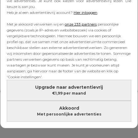
Lees verder onder de advertentie
we advertenties. Je kunt ook kiezen voor advertentievrij lezen. Die
keuze is aan jou.
Heb je al een advertentievrij account?
Hier inloggen
Met je akkoord verwerken wij en
onze 233 partners
persoonlijke
gegevens (zoals je IP-adres en websitebezoek) via cookies of
vergelijkbare technologieën. Hiermee bouwen we een persoonlijk
profiel op, dat we samen met onze advertentieruimte commercieel
beschikbaar stellen aan externe advertentienetwerken. Zo genereren
wij inkomsten door gepersonaliseerde advertenties te tonen. Sommige
partners verwerken gegevens op basis van rechtmatig belang,
waartegen je bezwaar kunt maken. Je kunt je voorkeuren altijd
aanpassen; ga hiervoor naar de footer van de website en klik op
'Cookie instellingen'.
Upgrade naar advertentievrij
€1,99 per maand
Akkoord
Met persoonlijke advertenties