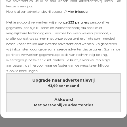
Lees verder onder de advertentie
we advertenties. Je kunt ook kiezen voor advertentievrij lezen. Die
keuze is aan jou.
Heb je al een advertentievrij account?
Hier inloggen
Met je akkoord verwerken wij en
onze 233 partners
persoonlijke
gegevens (zoals je IP-adres en websitebezoek) via cookies of
vergelijkbare technologieën. Hiermee bouwen we een persoonlijk
profiel op, dat we samen met onze advertentieruimte commercieel
beschikbaar stellen aan externe advertentienetwerken. Zo genereren
wij inkomsten door gepersonaliseerde advertenties te tonen. Sommige
partners verwerken gegevens op basis van rechtmatig belang,
waartegen je bezwaar kunt maken. Je kunt je voorkeuren altijd
aanpassen; ga hiervoor naar de footer van de website en klik op
'Cookie instellingen'.
Upgrade naar advertentievrij
€1,99 per maand
Akkoord
Met persoonlijke advertenties