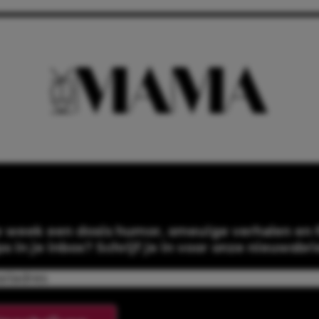
e week een dosis humor, smeuïge verhalen en f
ps in je inbox? Schrijf je in voor onze nieuwsbri
Email
(Required)