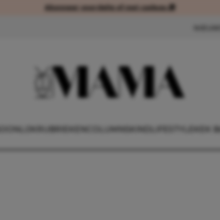
Abonneer voordelig of met cadeau 🎁
Abonneer voordelig of met cad
NIEUW
OONLIJK
RUBRIEKEN
COLUMNS
KIND
LIFESTYLE
KEK B