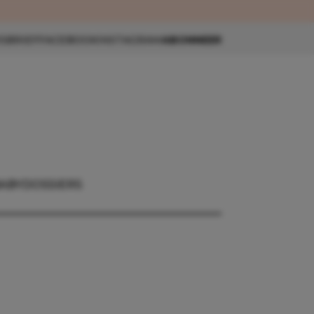
eau 🎁
SBRIEF
FACEBOOK
INSTAGRAM
ABONNEER
ABY
DOSSIERS