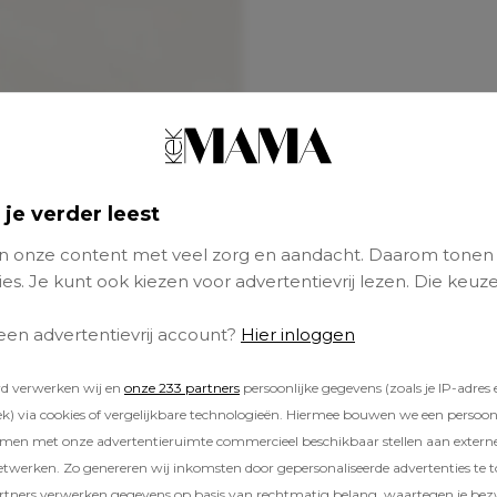
 je verder leest
 onze content met veel zorg en aandacht. Daarom tonen
es. Je kunt ook kiezen voor advertentievrij lezen. Die keuze
 een advertentievrij account?
Hier inloggen
rd verwerken wij en
onze 233 partners
persoonlijke gegevens (zoals je IP-adres 
) via cookies of vergelijkbare technologieën. Hiermee bouwen we een persoonli
amen met onze advertentieruimte commercieel beschikbaar stellen aan extern
etwerken. Zo genereren wij inkomsten door gepersonaliseerde advertenties te 
ners verwerken gegevens op basis van rechtmatig belang, waartegen je be