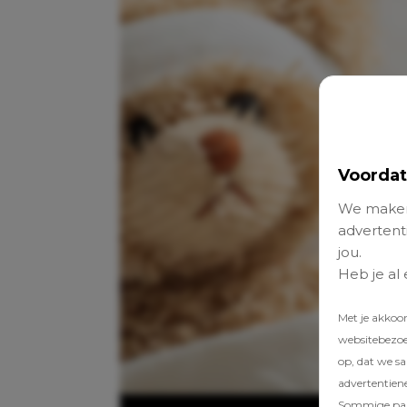
Voordat
We maken
advertenti
jou.
Heb je al
Met je akkoo
websitebezoek
op, dat we s
advertentien
Sommige part