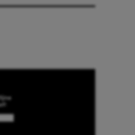
ijne
ef!