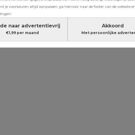
 rukt op: wat
t je voorkeuren altijd aanpassen; ga hiervoor naar de footer van de website en
lingen'.
en?
de naar advertentievrij
Akkoord
€1,99 per maand
Met persoonlijke adverte