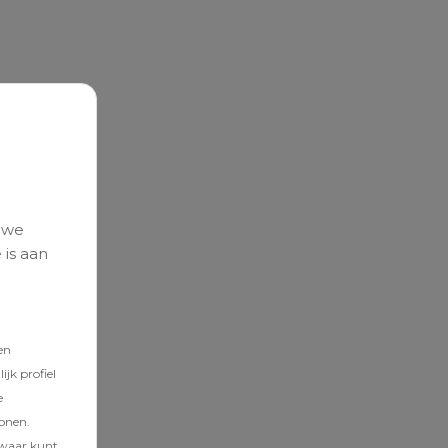
 we
 is aan
en
jk profiel
e
tonen.
zwaar kunt