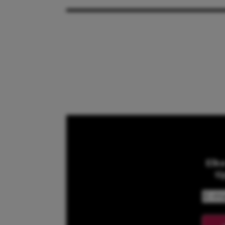
Elk
ti