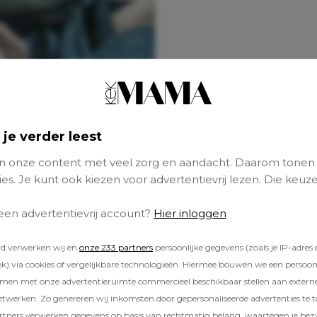
 je verder leest
 onze content met veel zorg en aandacht. Daarom tonen
es. Je kunt ook kiezen voor advertentievrij lezen. Die keuze
 een advertentievrij account?
Hier inloggen
rd verwerken wij en
onze 233 partners
persoonlijke gegevens (zoals je IP-adres 
) via cookies of vergelijkbare technologieën. Hiermee bouwen we een persoonli
amen met onze advertentieruimte commercieel beschikbaar stellen aan extern
etwerken. Zo genereren wij inkomsten door gepersonaliseerde advertenties te 
ners verwerken gegevens op basis van rechtmatig belang, waartegen je be