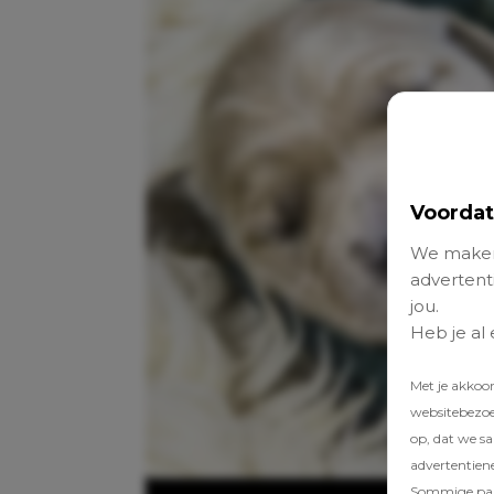
Voordat
We maken
advertenti
jou.
Heb je al
Met je akkoo
websitebezoek
op, dat we s
advertentien
Sommige part