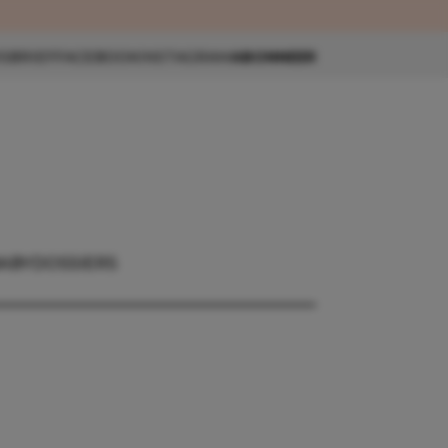
eau 🎁
SBRIEF
FACEBOOK
INSTAGRAM
ABONNEER
ABY
DOSSIERS