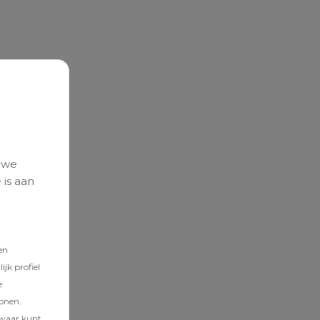
 we
 is aan
en
jk profiel
e
tonen.
zwaar kunt