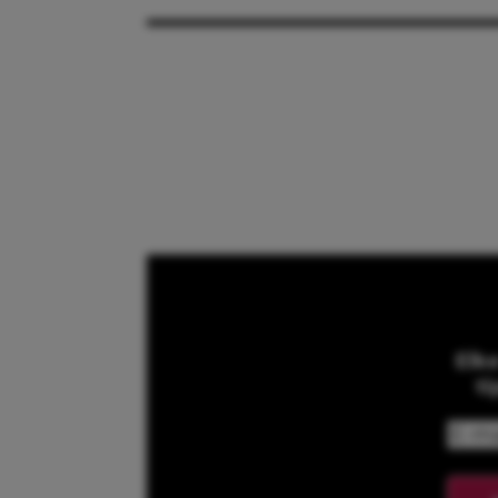
Elk
ti