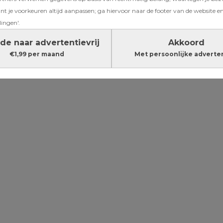
de fijnste
t je voorkeuren altijd aanpassen; ga hiervoor naar de footer van de website en
lingen'.
 je baby
de naar advertentievrij
Akkoord
€1,99 per maand
Met persoonlijke adverte