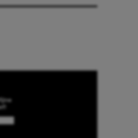
ijne
ef!