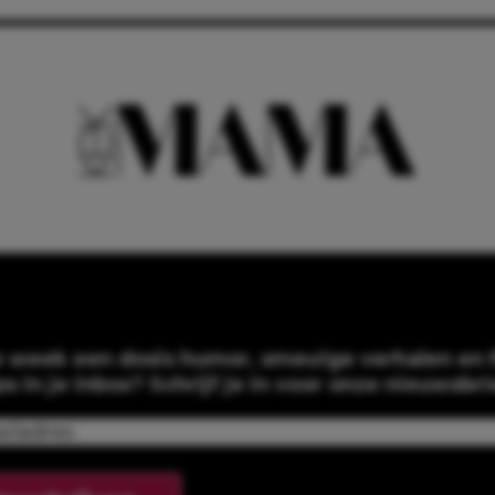
e week een dosis humor, smeuïge verhalen en f
ps in je inbox? Schrijf je in voor onze nieuwsbri
Email
(Required)