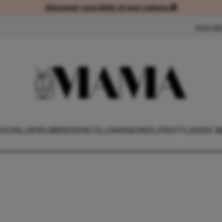
Abonneer voordelig of met cadeau 🎁
Abonneer voordelig of met cad
NIEUW
OONLIJK
RUBRIEKEN
COLUMNS
KIND
LIFESTYLE
KEK B