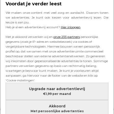
maar jij bent allergisch… Wat nu?
Voordat je verder leest
We maken onze content met veel zorg en aandacht. Daarom tonen
we advertenties. Je kunt ook kiezen voor advertentievrij lezen. Die
keuze is aan jou.
Heb je al een advertentievrij account?
Hier inloggen
Lees verder onder de advertentie
Met je akkoord verwerken wij en
onze 233 partners
persoonlijke
gegevens (zoals je IP-adres en websitebezoek) via cookies of
vergelijkbare technologieën. Hiermee bouwen we een persoonlijk
profiel op, dat we samen met onze advertentieruimte commercieel
beschikbaar stellen aan externe advertentienetwerken. Zo genereren
wij inkomsten door gepersonaliseerde advertenties te tonen. Sommige
partners verwerken gegevens op basis van rechtmatig belang,
waartegen je bezwaar kunt maken. Je kunt je voorkeuren altijd
aanpassen; ga hiervoor naar de footer van de website en klik op
'Cookie instellingen'.
Upgrade naar advertentievrij
€1,99 per maand
Akkoord
Met persoonlijke advertenties