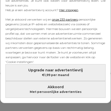
Lees verder onder de advertentie
we advertenties. Je kunt ook kiezen voor advertentievrij lezen. Die
keuze is aan jou.
Heb je al een advertentievrij account?
Hier inloggen
Met je akkoord verwerken wij en
onze 233 partners
persoonlijke
gegevens (zoals je IP-adres en websitebezoek) via cookies of
vergelijkbare technologieën. Hiermee bouwen we een persoonlijk
profiel op, dat we samen met onze advertentieruimte commercieel
beschikbaar stellen aan externe advertentienetwerken. Zo genereren
wij inkomsten door gepersonaliseerde advertenties te tonen. Sommige
partners verwerken gegevens op basis van rechtmatig belang,
waartegen je bezwaar kunt maken. Je kunt je voorkeuren altijd
aanpassen; ga hiervoor naar de footer van de website en klik op
'Cookie instellingen'.
Upgrade naar advertentievrij
€1,99 per maand
Akkoord
Met persoonlijke advertenties