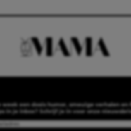
e week een dosis humor, smeuïge verhalen en f
ps in je inbox? Schrijf je in voor onze nieuwsbri
Email
(Required)