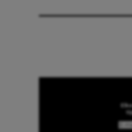
Elk
ti