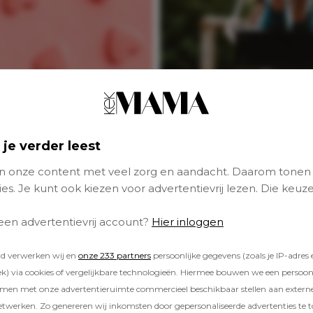
Dilemma: ‘Ik baal d
mijn dochter de
 je verder leest
achternaam van mi
ex heeft’
 onze content met veel zorg en aandacht. Daarom tonen
es. Je kunt ook kiezen voor advertentievrij lezen. Die keuze
 een advertentievrij account?
Hier inloggen
rd verwerken wij en
onze 233 partners
persoonlijke gegevens (zoals je IP-adres 
) via cookies of vergelijkbare technologieën. Hiermee bouwen we een persoonli
amen met onze advertentieruimte commercieel beschikbaar stellen aan extern
etwerken. Zo genereren wij inkomsten door gepersonaliseerde advertenties te 