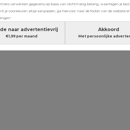
ners verwerken gegevens op basis van rechtmatig belang, waartegen je be
 jaar
t je voorkeuren altijd aanpassen; ga hiervoor naar de footer van de website en
 steeds niet
lingen'.
de naar advertentievrij
Akkoord
€1,99 per maand
Met persoonlijke adverte