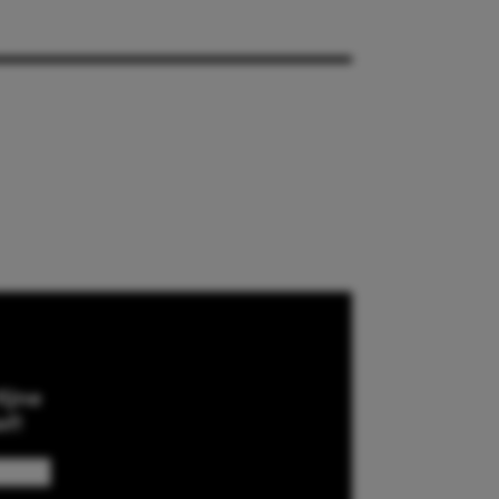
ijne
ef!