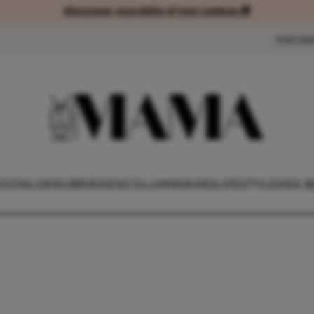
Abonneer voordelig of met cadeau 🎁
Abonneer voordelig of met cad
NIEUW
OONLIJK
RUBRIEKEN
COLUMNS
KIND
LIFESTYLE
KEK B