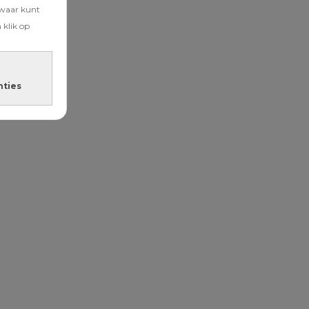
zwaar kunt
 klik op
nties