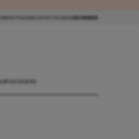
eau 🎁
SBRIEF
FACEBOOK
INSTAGRAM
ABONNEER
ABY
DOSSIERS