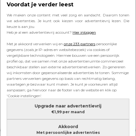
Ellen Samijn liever over: ‘Iedere
Voordat je verder leest
keer hetzelfde gedoe’
We maken onze content met veel zorg en aandacht. Daarom tonen
we advertenties. Je kunt ook kiezen voor advertentievrij lezen. Die
keuze is aan jou.
Heb je al een advertentievrij account?
Hier inloggen
Lees verder onder de advertentie
Met je akkoord verwerken wij en
onze 233 partners
persoonlijke
gegevens (zoals je IP-adres en websitebezoek) via cookies of
vergelijkbare technologieën. Hiermee bouwen we een persoonlijk
profiel op, dat we samen met onze advertentieruimte commercieel
beschikbaar stellen aan externe advertentienetwerken. Zo genereren
wij inkomsten door gepersonaliseerde advertenties te tonen. Sommige
partners verwerken gegevens op basis van rechtmatig belang,
waartegen je bezwaar kunt maken. Je kunt je voorkeuren altijd
aanpassen; ga hiervoor naar de footer van de website en klik op
'Cookie instellingen'.
Upgrade naar advertentievrij
€1,99 per maand
Akkoord
Met persoonlijke advertenties