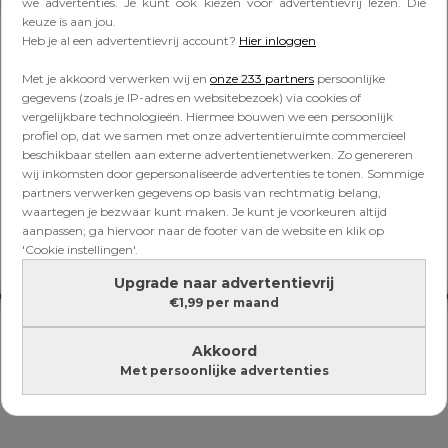
Lees verder onder de advertentie
we advertenties. Je kunt ook kiezen voor advertentievrij lezen. Die
keuze is aan jou.
Heb je al een advertentievrij account?
Hier inloggen
Met je akkoord verwerken wij en
onze 233 partners
persoonlijke
gegevens (zoals je IP-adres en websitebezoek) via cookies of
vergelijkbare technologieën. Hiermee bouwen we een persoonlijk
profiel op, dat we samen met onze advertentieruimte commercieel
beschikbaar stellen aan externe advertentienetwerken. Zo genereren
wij inkomsten door gepersonaliseerde advertenties te tonen. Sommige
partners verwerken gegevens op basis van rechtmatig belang,
waartegen je bezwaar kunt maken. Je kunt je voorkeuren altijd
aanpassen; ga hiervoor naar de footer van de website en klik op
'Cookie instellingen'.
Upgrade naar advertentievrij
€1,99 per maand
Akkoord
Met persoonlijke advertenties