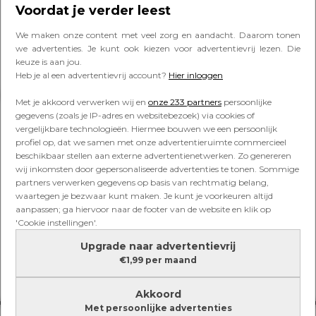
ouders zouden moeten zien:
Voordat je verder leest
‘Tranen in m’n ogen’
We maken onze content met veel zorg en aandacht. Daarom tonen
we advertenties. Je kunt ook kiezen voor advertentievrij lezen. Die
keuze is aan jou.
Heb je al een advertentievrij account?
Hier inloggen
Lees verder onder de advertentie
Met je akkoord verwerken wij en
onze 233 partners
persoonlijke
gegevens (zoals je IP-adres en websitebezoek) via cookies of
vergelijkbare technologieën. Hiermee bouwen we een persoonlijk
profiel op, dat we samen met onze advertentieruimte commercieel
beschikbaar stellen aan externe advertentienetwerken. Zo genereren
wij inkomsten door gepersonaliseerde advertenties te tonen. Sommige
partners verwerken gegevens op basis van rechtmatig belang,
waartegen je bezwaar kunt maken. Je kunt je voorkeuren altijd
aanpassen; ga hiervoor naar de footer van de website en klik op
'Cookie instellingen'.
Upgrade naar advertentievrij
€1,99 per maand
Akkoord
Met persoonlijke advertenties