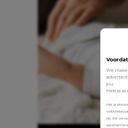
Voordat
We maken
advertenti
jou.
Heb je al
Met je akkoo
websitebezoek
op, dat we s
advertentien