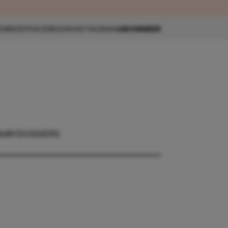
eau 🎁
SBRIEF
FACEBOOK
INSTAGRAM
ABONNEER
ABY
DOSSIERS