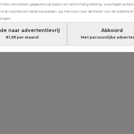
ners verwerken gegevens op basis van rechtmatig belang, waartegen je be
Dit is dé
t je voorkeuren altijd aanpassen; ga hiervoor naar de footer van de website en
moeder moet
lingen'.
de naar advertentievrij
Akkoord
€1,99 per maand
Met persoonlijke adverte