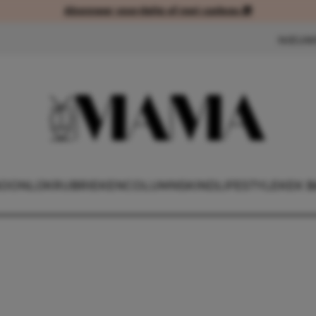
Abonneer voordelig of met cadeau 🎁
Abonneer voordelig of met cad
NIEUW
OONLIJK
RUBRIEKEN
COLUMNS
KIND
LIFESTYLE
KEK B