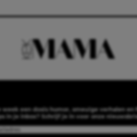
e week een dosis humor, smeuïge verhalen en f
ps in je inbox? Schrijf je in voor onze nieuwsbri
Email
(Required)