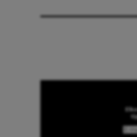
Elk
ti