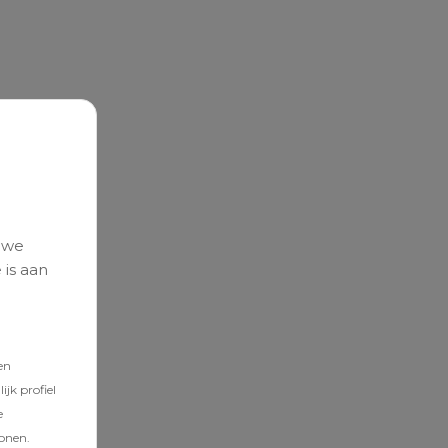
 we
 is aan
en
jk profiel
e
tonen.