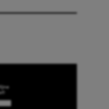
ijne
ef!