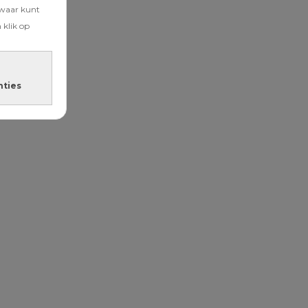
zwaar kunt
 klik op
nties