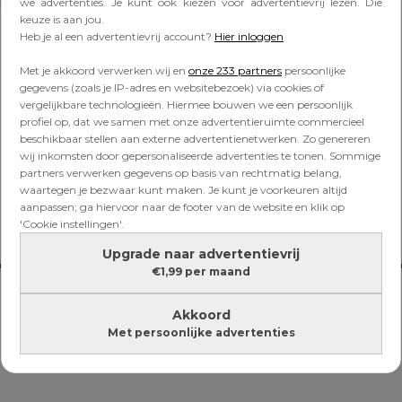
Lees verder onder de advertentie
we advertenties. Je kunt ook kiezen voor advertentievrij lezen. Die
keuze is aan jou.
Heb je al een advertentievrij account?
Hier inloggen
Met je akkoord verwerken wij en
onze 233 partners
persoonlijke
gegevens (zoals je IP-adres en websitebezoek) via cookies of
vergelijkbare technologieën. Hiermee bouwen we een persoonlijk
profiel op, dat we samen met onze advertentieruimte commercieel
beschikbaar stellen aan externe advertentienetwerken. Zo genereren
wij inkomsten door gepersonaliseerde advertenties te tonen. Sommige
partners verwerken gegevens op basis van rechtmatig belang,
waartegen je bezwaar kunt maken. Je kunt je voorkeuren altijd
aanpassen; ga hiervoor naar de footer van de website en klik op
'Cookie instellingen'.
Upgrade naar advertentievrij
€1,99 per maand
Akkoord
Met persoonlijke advertenties