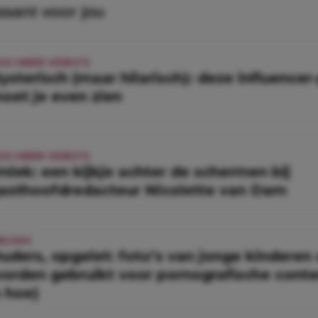
ssant voor jou
OG MEER VIDEO'S
ysterisch (maar hilarisch): deze influencer
oet je even zien
OG MEER VIDEO'S
niek: een kijkje achter de schermen bij
asthoofdredacteur Nicolette van Dam
IEUWS
uders, opgelet: foto’s van jonge kinderen
orden gebruikt voor pornografische conten
s hoe)