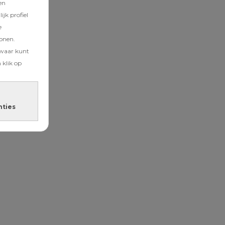
en
jk profiel
e
tonen.
zwaar kunt
 klik op
nties