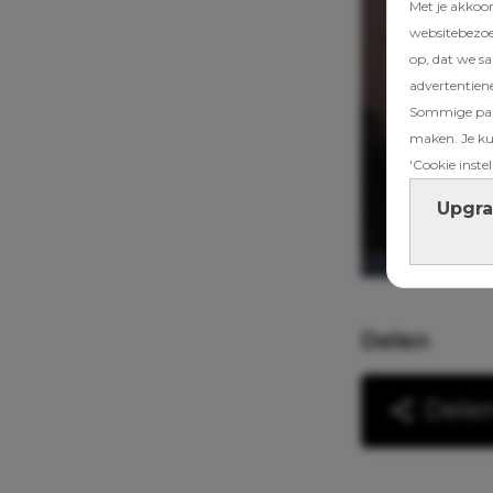
Met je akkoo
websitebezoek
op, dat we s
advertentien
Sommige part
maken. Je kun
'Cookie instel
Upgra
Delen
Dele