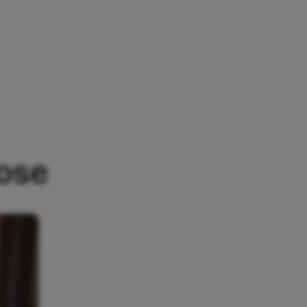
AMORFOSE
ose