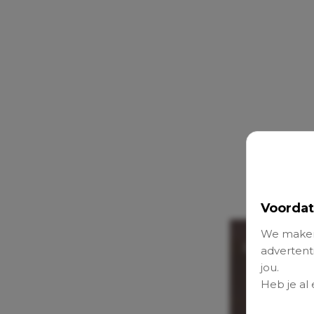
Voordat
We maken
advertenti
jou.
Heb je al