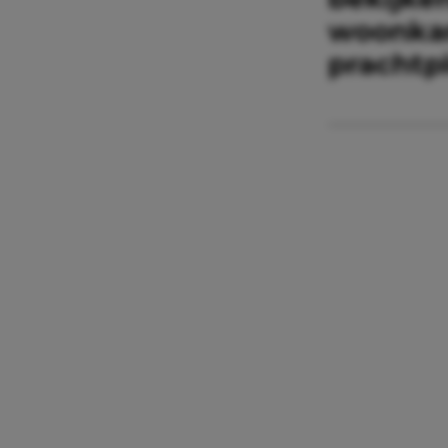
woonkam
prachtp