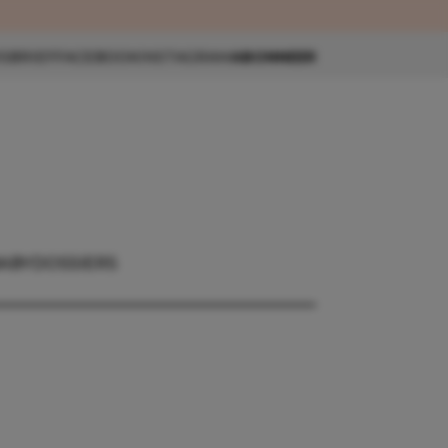
eau 🎁
SBRIEF
FACEBOOK
INSTAGRAM
ABONNEER
ABY
DOSSIERS