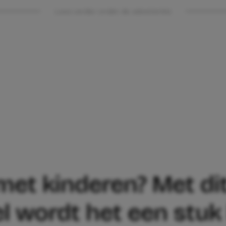
Lees verder onder de advertentie
met kinderen? Met di
 wordt het een stuk 