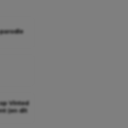
-parodie
 op Vinted
t (en dit