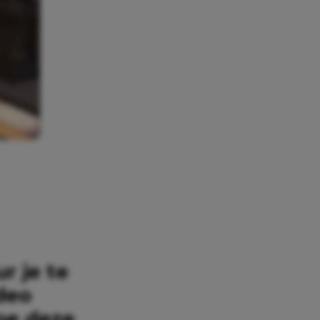
 je te
deo
hoe deze