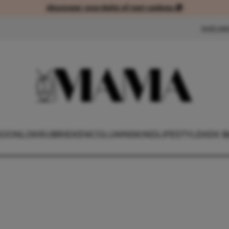
Abonneer voordelig of met cadeau 🎁
Abonneer voordelig of met cad
NIEUW
OONLIJK
RUBRIEKEN
COLUMNS
KIND
LIFESTYLE
KEK B