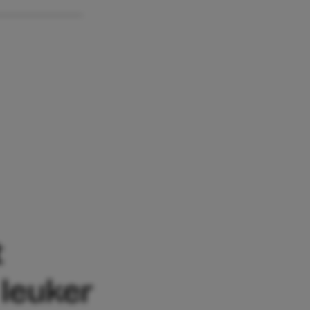
t
leuker