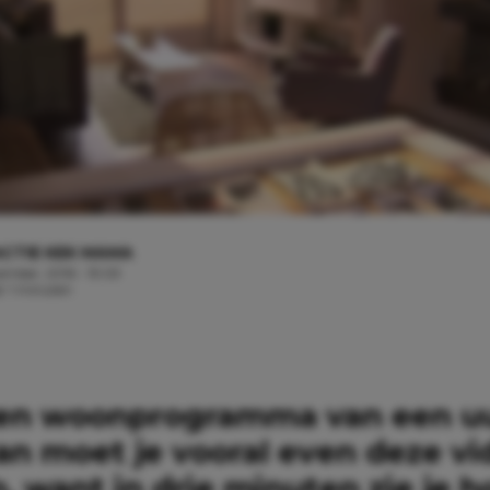
CTIE KEK MAMA
ember, 2016 - 13:03
d: 1 minuten
en woonprogramma van een uur
an moet je vooral even deze vi
, want in drie minuten zie je 