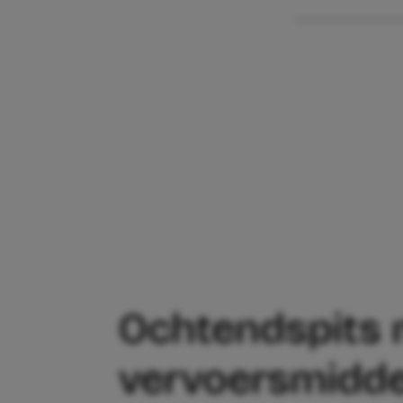
Ochtendspits 
vervoersmiddel