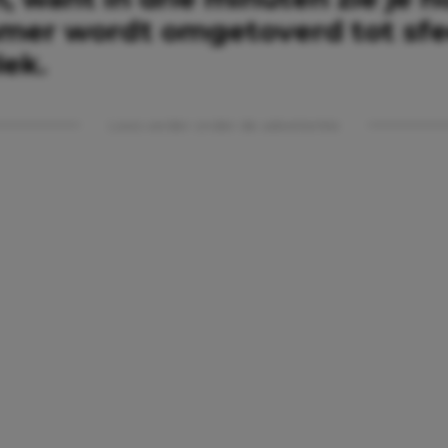
er wordt omgetoverd tot sfe
lek.
Lees verder onder de advertentie