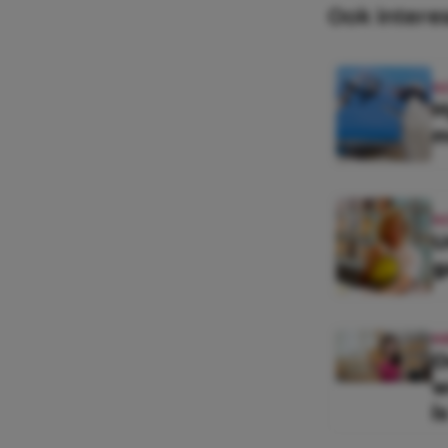
Ook intere
N
H
m
N
U
g
N
O
w
i