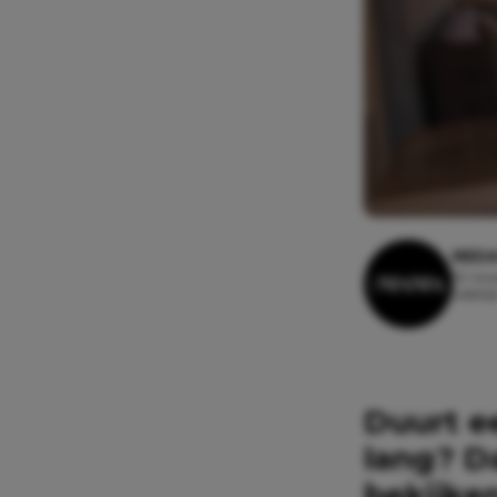
REDA
10 nov
Leestij
Duurt e
lang? D
bekijken