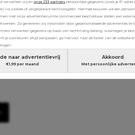
rd verwerken wij en
onze 233 partners
persoonlijke gegevens (zoals je IP-adres 
) via cookies of vergelijkbare technologieën. Hiermee bouwen we een persoonli
amen met onze advertentieruimte commercieel beschikbaar stellen aan extern
etwerken. Zo genereren wij inkomsten door gepersonaliseerde advertenties te 
ners verwerken gegevens op basis van rechtmatig belang, waartegen je be
t je voorkeuren altijd aanpassen; ga hiervoor naar de footer van de website en
lingen'.
de naar advertentievrij
Akkoord
€1,99 per maand
Met persoonlijke adverte
n