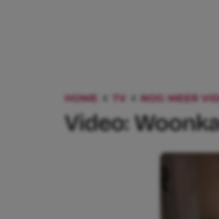
HOME
TV
NOG MEER VID
Video: Woonka