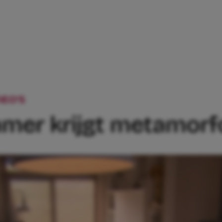
EO'S
VIDEO: WOONKAMER KRIJGT MET
mer krijgt metamorf