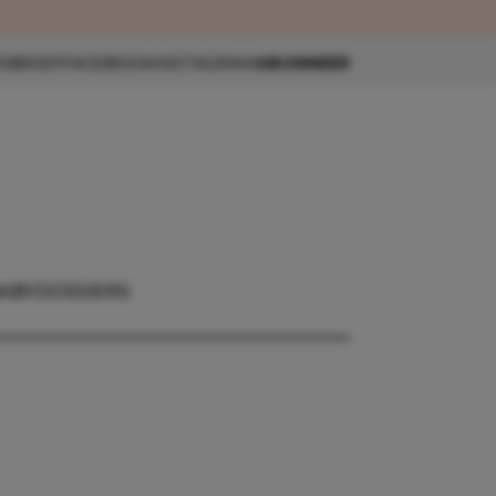
eau 🎁
SBRIEF
FACEBOOK
INSTAGRAM
ABONNEER
ABY
DOSSIERS