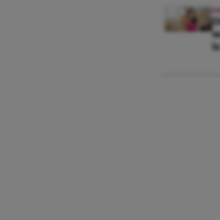
N
O
w
i