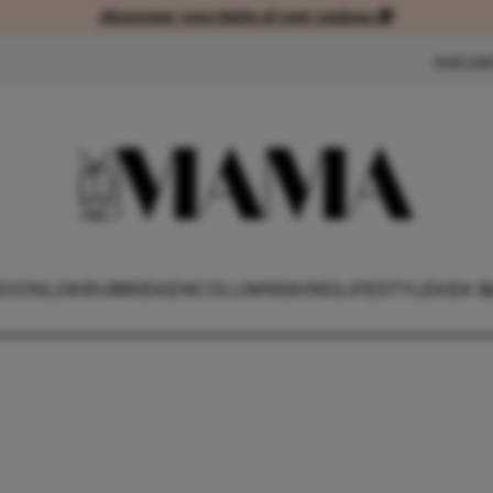
Abonneer voordelig of met cadeau 🎁
Abonneer voordelig of met cad
NIEUW
OONLIJK
RUBRIEKEN
COLUMNS
KIND
LIFESTYLE
KEK B