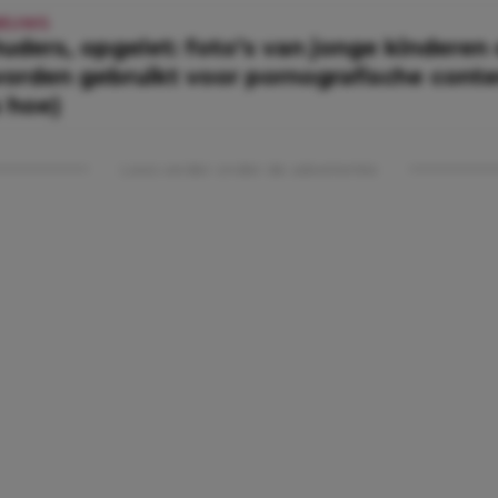
IEUWS
uders, opgelet: foto’s van jonge kinderen
orden gebruikt voor pornografische conten
s hoe)
Lees verder onder de advertentie