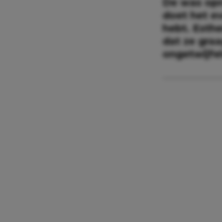
De was opr
doet het ev
hebt. Esthe
dat ze graa
ongetwijfe