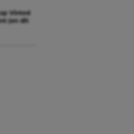
 op Vinted
t (en dit