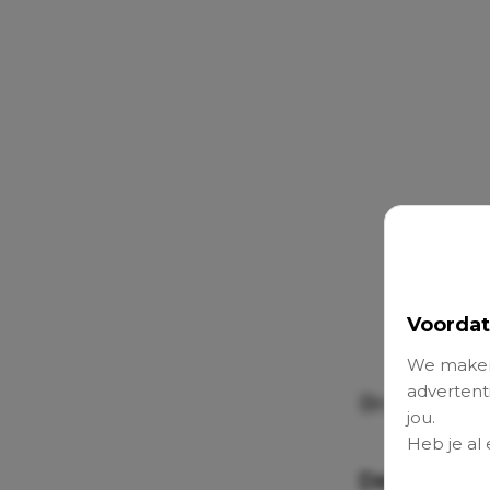
Voordat
We maken
advertenti
Bron:
Story 
jou.
Heb je al
Delen