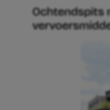
Ochtendspits 
vervoersmiddel