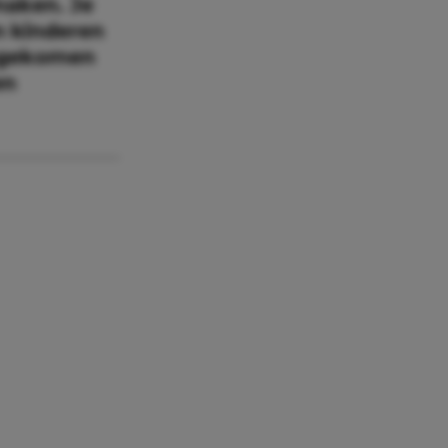
maken. Je
n kinderen
angekomen
en