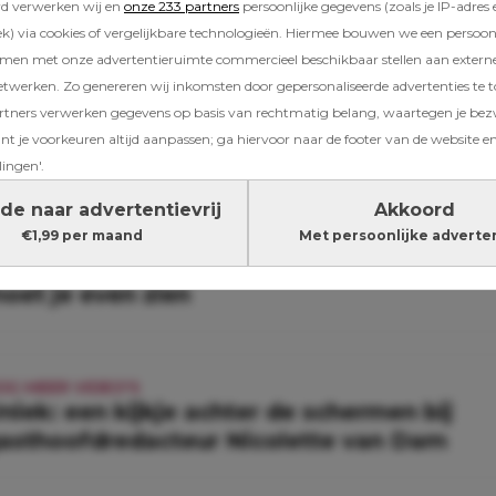
rd verwerken wij en
onze 233 partners
persoonlijke gegevens (zoals je IP-adres 
) via cookies of vergelijkbare technologieën. Hiermee bouwen we een persoonli
n
amen met onze advertentieruimte commercieel beschikbaar stellen aan extern
etwerken. Zo genereren wij inkomsten door gepersonaliseerde advertenties te 
ners verwerken gegevens op basis van rechtmatig belang, waartegen je be
t je voorkeuren altijd aanpassen; ga hiervoor naar de footer van de website en
ssant voor jou
lingen'.
de naar advertentievrij
Akkoord
€1,99 per maand
Met persoonlijke adverte
OG MEER VIDEO'S
ysterisch (maar hilarisch): deze influencer
oet je even zien
OG MEER VIDEO'S
niek: een kijkje achter de schermen bij
asthoofdredacteur Nicolette van Dam