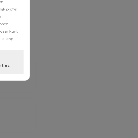
en
jk profiel
e
tonen.
zwaar kunt
 klik op
nties
-parodie