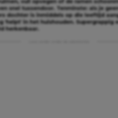
uimen, vuil opvegen of de ramen schoon
en snel tussendoor. Tenminste: als je gee
rs dochter is inmiddels op die leeftijd a
g 'helpt' in het huishouden. Supergrappig 
ld herkenbaar.
Lees verder onder de advertentie