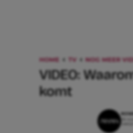
HOME
TV
NOG MEER VID
VIDEO: Waarom 
komt
ROWI
28 nov
Leestij