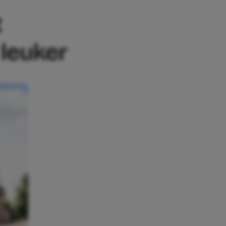
t
leuker