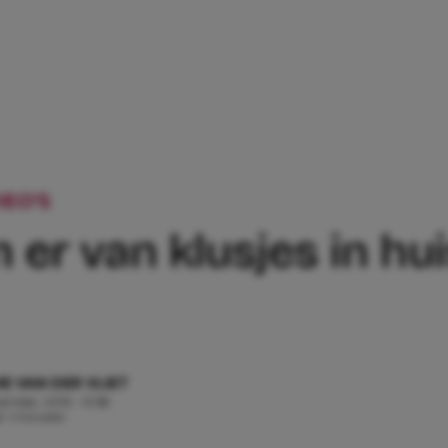
EO'S
VIDEO: WAAROM ER VAN KLUSJES 
er van klusjes in hui
E VAN DER VLIET
ember, 2016 - 12:58
d: 1 minuten