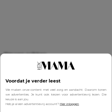
Figuren prikken
Voordat je verder leest
We maken onze content met veel zorg en aandacht. Daarom tonen
we advertenties. Je kunt ook kiezen voor advertentievrij lezen. Die
keuze is aan jou.
Heb je al een advertentievrij account?
Hier inloggen