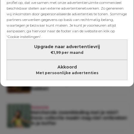
profiel op, dat we samen met onze advertentieruimte commercieel
beschikbaar stellen aan externe advertentienetwerken. Zo genereren
wij inkomsten door gepersonaliseerde advertenties te tonen. Sommige
partners verwerken gegevens op basis van rechtmatig belang,
Delen
waartegen je bezwaar kunt maken. Je kunt je voorkeuren altijd
aanpassen; ga hiervoor naar de footer van de website en klik op
'Cookie instellingen'.
Delen
Upgrade naar advertentievrij
€1,99 per maand
Ook interessant voor jou
Akkoord
Met persoonlijke advertenties
FAVORITES
Barbecueën zonder gedoe? Deze
alleskunner wil je deze zomer écht
hebben
FASHION
Matchende zwemkleding met je mini?
Deze collectie maakt mag niet ontbreken
in je koffer