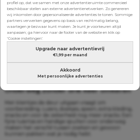
profiel op, dat we samen met onze advertentieruimte commercieel
beschikbaar stellen aan externe advertentienetwerken. Zo genereren
wij inkomsten door gepersonaliseerde advertenties te tonen. Sommige
partners verwerken gegevens op basis van rechtmatig belang,
waartegen je bezwaar kunt maken. Je kunt je voorkeuren altijd
aanpassen; ga hiervoor naar de footer van de website en klik op
'Cookie instellingen'.
Upgrade naar advertentievrij
€1,99 per maand
Akkoord
Met persoonlijke advertenties
Onderweg zonder drie keer omkeren
Met kleintjes de deur uitgaan vraagt om
voorbereiding. Luiers, doekjes, speen, extra kleding,
snacks en voor de zekerheid nog meer snacks. Een
fijne luiertas en handige spullen voor onderweg
maken het verschil tussen zoeken en gewoon
kunnen pakken wat je nodig hebt.