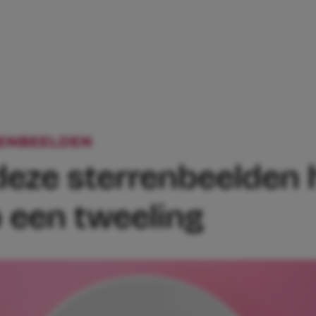
ENBEELDEN
MOEDERS MET DEZE STERR
eze sterrenbeelden 
 een tweeling