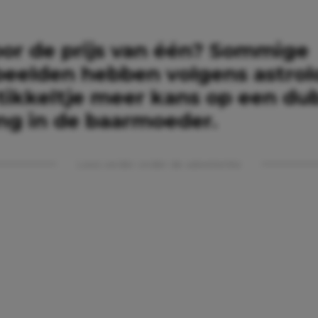
or de prijs van één? Sommige
beelden hebben volgens astro
 tikkeltje meer kans op een du
ing in de baarmoeder.
Lees verder onder de advertentie