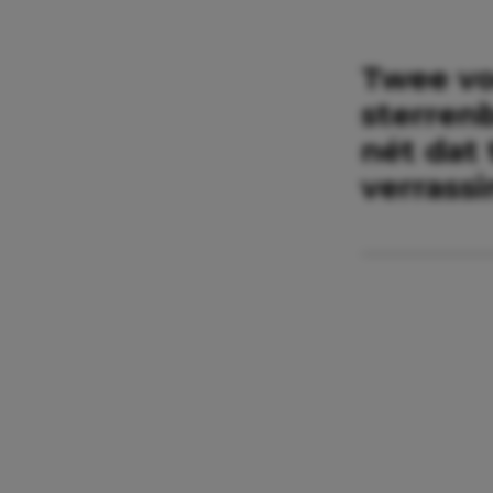
Twee vo
sterren
nét dat
verrass