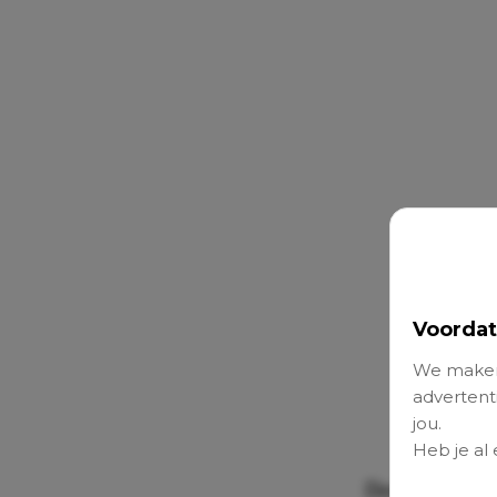
Voordat
We maken
advertenti
jou.
Heb je al
Ben jij een