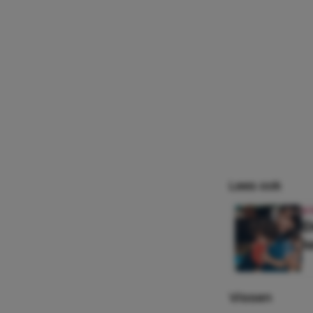
Lees ook
S
D
l
Vissen