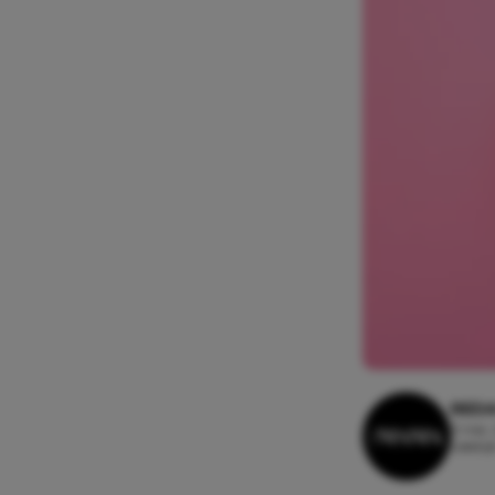
REDA
3 mei,
Leesti