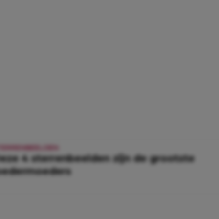
TERRENBEELDEN
eze 4 sterrenbeelden zijn de grootste
oedermoeders