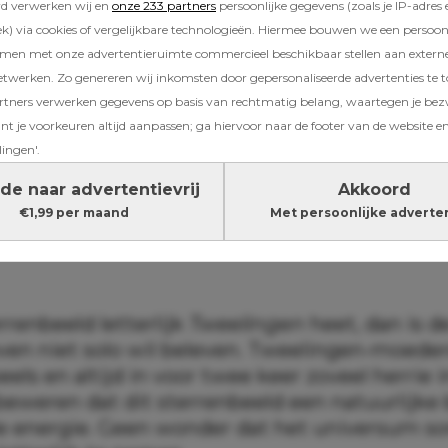
rd verwerken wij en
onze 233 partners
persoonlijke gegevens (zoals je IP-adres 
beeld dat dol is op chaos? Dan zou het zomaa
) via cookies of vergelijkbare technologieën. Hiermee bouwen we een persoonli
ren jou hebben uitverkoren voor een tweeling.
amen met onze advertentieruimte commercieel beschikbaar stellen aan extern
etwerken. Zo genereren wij inkomsten door gepersonaliseerde advertenties te 
ners verwerken gegevens op basis van rechtmatig belang, waartegen je be
e meer kans hebben op een tweeling
t je voorkeuren altijd aanpassen; ga hiervoor naar de footer van de website en
lingen'.
ologieliefhebbers zijn er namelijk sterrenbee
‘tweelingenergie’ uitstralen. En nee, daar he
de naar advertentievrij
Akkoord
chtergrond voor nodig—gewoon een vleugje
€1,99 per maand
Met persoonlijke adverte
s nieuwsgierigheid.
rrenbeeld letterlijk
Tweelingen
heet, dan is d
even niet solo wil beleven. Tweelingen-moeder
eels en altijd in voor twee keer zoveel herrie i
beweren dat dit sterrenbeeld een natuurlijke
 energie. Geen wonder dat het universum so