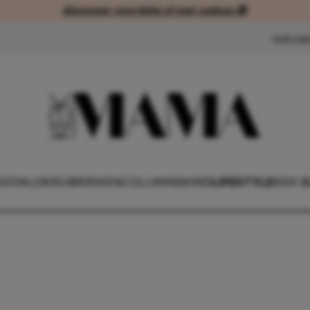
Abonneer voordelig of met cadeau 🎁
Abonneer voordelig of met cad
NIEUW
OONLIJK
RUBRIEKEN
COLUMNS
KIND
LIFESTYLE
KEK 