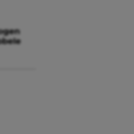
logen
bbele