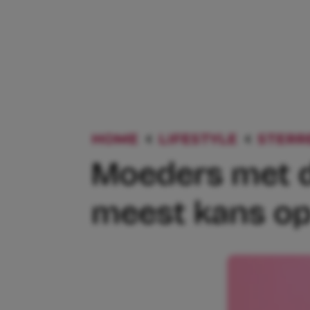
HOME
LIFESTYLE
STERR
Moeders met d
meest kans op