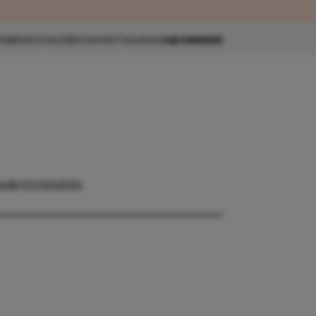
eau 🎁
SBRIEF
FACEBOOK
INSTAGRAM
ABONNEER
BABY
DOSSIERS