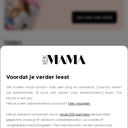
Ga voor me-time
Delen
Delen
Voordat je verder leest
lifestyle
We maken onze content met veel zorg en aandacht. Daarom tonen
we advertenties. Je kunt ook kiezen voor advertentievrij lezen. Die
Ook interessant voor jou
keuze is aan jou.
Heb je al een advertentievrij account?
Hier inloggen
Met je akkoord verwerken wij en
onze 233 partners
persoonlijke
FAVORITES
gegevens (zoals je IP-adres en websitebezoek) via cookies of
Ochtendspits met kinderen? Met dit
vergelijkbare technologieën. Hiermee bouwen we een persoonlijk
vervoersmiddel wordt het een stuk