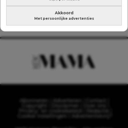
Akkoord
Met persoonlijke advertenties
Abonneren
Adverteren
Contact
Copyright
Disclaimer
Over ons
Privacy- en cookiebeleid
Redactie
Cookie instellingen
Advertentievrij?