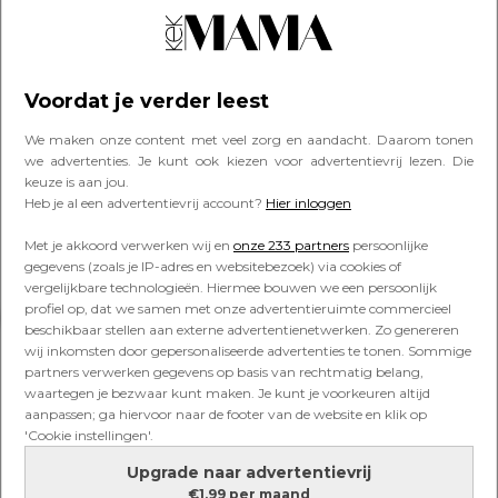
Artikelen van Sophie Lensink
Voordat je verder leest
LIEFDE & SEKS
We maken onze content met veel zorg en aandacht. Daarom tonen
Opvoeden na de scheiding: ‘Mijn
we advertenties. Je kunt ook kiezen voor advertentievrij lezen. Die
ex duldt geen tegenspraak, ik ben
keuze is aan jou.
juist meer van het overleg’
Heb je al een advertentievrij account?
Hier inloggen
Met je akkoord verwerken wij en
onze 233 partners
persoonlijke
gegevens (zoals je IP-adres en websitebezoek) via cookies of
vergelijkbare technologieën. Hiermee bouwen we een persoonlijk
profiel op, dat we samen met onze advertentieruimte commercieel
Lees verder onder de advertentie
beschikbaar stellen aan externe advertentienetwerken. Zo genereren
wij inkomsten door gepersonaliseerde advertenties te tonen. Sommige
partners verwerken gegevens op basis van rechtmatig belang,
waartegen je bezwaar kunt maken. Je kunt je voorkeuren altijd
aanpassen; ga hiervoor naar de footer van de website en klik op
'Cookie instellingen'.
Upgrade naar advertentievrij
€1,99 per maand