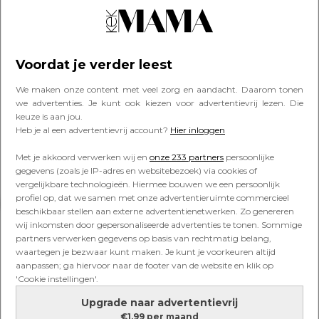
Artikelen van Gerard Janssen
Voordat je verder leest
LIEFDE & SEKS
We maken onze content met veel zorg en aandacht. Daarom tonen
Zo wordt je man perfect
we advertenties. Je kunt ook kiezen voor advertentievrij lezen. Die
keuze is aan jou.
Heb je al een advertentievrij account?
Hier inloggen
Met je akkoord verwerken wij en
onze 233 partners
persoonlijke
gegevens (zoals je IP-adres en websitebezoek) via cookies of
vergelijkbare technologieën. Hiermee bouwen we een persoonlijk
profiel op, dat we samen met onze advertentieruimte commercieel
Lees verder onder de advertentie
beschikbaar stellen aan externe advertentienetwerken. Zo genereren
wij inkomsten door gepersonaliseerde advertenties te tonen. Sommige
partners verwerken gegevens op basis van rechtmatig belang,
waartegen je bezwaar kunt maken. Je kunt je voorkeuren altijd
aanpassen; ga hiervoor naar de footer van de website en klik op
'Cookie instellingen'.
Upgrade naar advertentievrij
€1,99 per maand