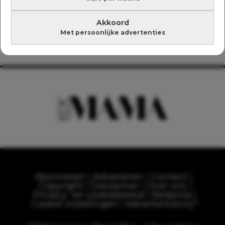
Akkoord
Met persoonlijke advertenties
Abonneren
Adverteren
Contact
Copyright
Disclaimer
Over ons
Privacy- en cookiebeleid
Redactie
Cookie instellingen
Advertentievrij?