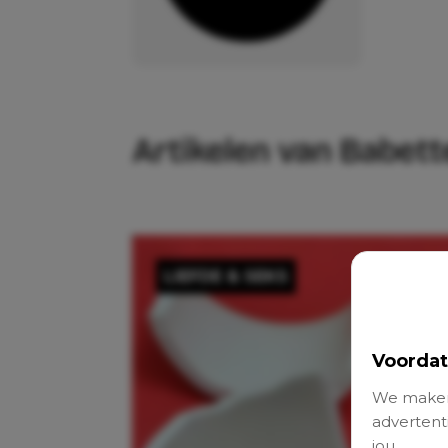
Artikelen van Babet
LIEFDE & SEKS
Voordat
We maken
advertenti
jou.