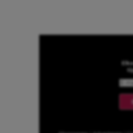
Elk
ti