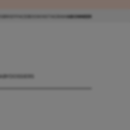
eau 🎁
SBRIEF
FACEBOOK
INSTAGRAM
ABONNEER
ABY
DOSSIERS