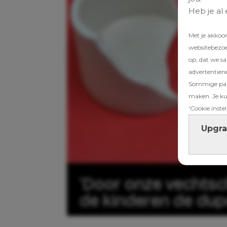
Heb je al
Met je akkoo
websitebezoek
op, dat we s
advertentien
Sommige part
maken. Je kun
'Cookie instel
Upgra
‘Door onze vechtsch
de kinderen de dup