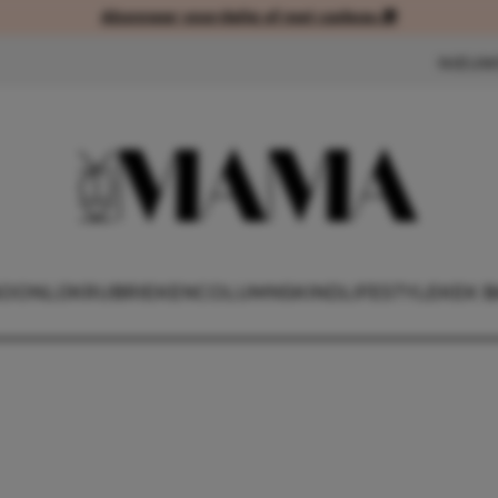
Abonneer voordelig of met cadeau 🎁
Abonneer voordelig of met cad
NIEUW
OONLIJK
RUBRIEKEN
COLUMNS
KIND
LIFESTYLE
KEK B