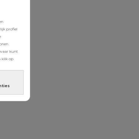
en
jk profiel
e
tonen.
zwaar kunt
 klik op
nties