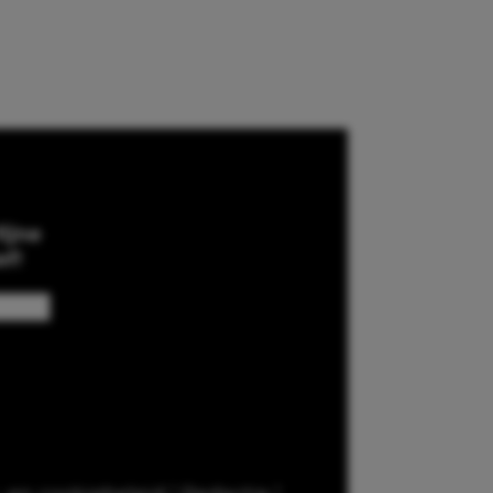
ijne
ef!