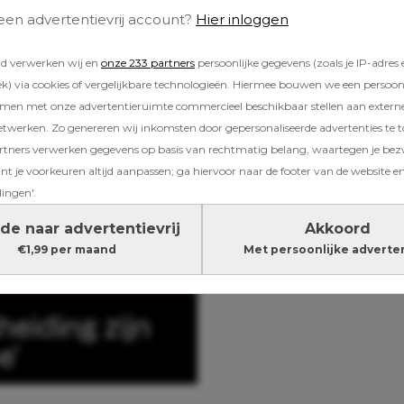
 een advertentievrij account?
Hier inloggen
rd verwerken wij en
onze 233 partners
persoonlijke gegevens (zoals je IP-adres 
) via cookies of vergelijkbare technologieën. Hiermee bouwen we een persoonli
amen met onze advertentieruimte commercieel beschikbaar stellen aan extern
etwerken. Zo genereren wij inkomsten door gepersonaliseerde advertenties te 
ners verwerken gegevens op basis van rechtmatig belang, waartegen je be
t je voorkeuren altijd aanpassen; ga hiervoor naar de footer van de website en
lingen'.
de naar advertentievrij
Akkoord
€1,99 per maand
Met persoonlijke adverte
eiding zijn
e’